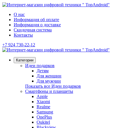
О нас
Информация об оплате
Информация о доставке
Скидочная система
Контакты
+7 924 730-22-12
Категории
Идеи подарков
Детям
Для женщин
Для мужчин
Показать все Идеи подарков
Смартфоны и планшеты
Apple
Xiaomi
Realme
Samsung
OnePlus
Oukitel
Blackview