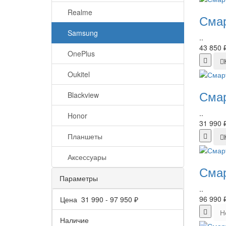
Realme
Смар
Samsung
..
43 850 
OnePlus
Oukitel
Смар
Blackview
..
Honor
31 990 
Планшеты
Аксессуары
Смар
Параметры
..
96 990 
Цена
31 990
-
97 950
₽
Н
Наличие