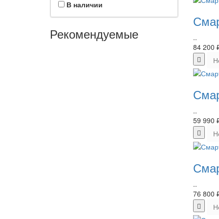
В наличии
Смар
Рекомендуемые
..
84 200 
Н
Смар
..
59 990 
Н
Смар
..
76 800 
Н