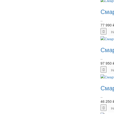
Смар
..
77 990 
Н
Смар
..
97 950 
Н
Смар
..
46 250 
Н