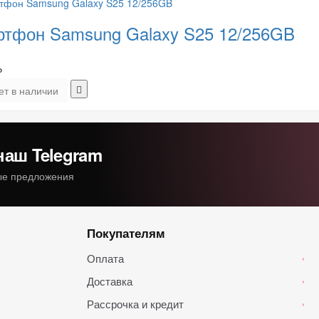
тфон Samsung Galaxy S25 12/256GB
₽
ет в наличии
наш Telegram
ные предложения
Покупателям
Оплата
›
Доставка
›
Рассрочка и кредит
›