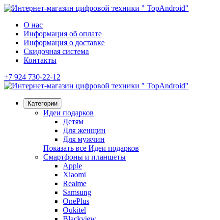
О нас
Информация об оплате
Информация о доставке
Скидочная система
Контакты
+7 924 730-22-12
Категории
Идеи подарков
Детям
Для женщин
Для мужчин
Показать все Идеи подарков
Смартфоны и планшеты
Apple
Xiaomi
Realme
Samsung
OnePlus
Oukitel
Blackview