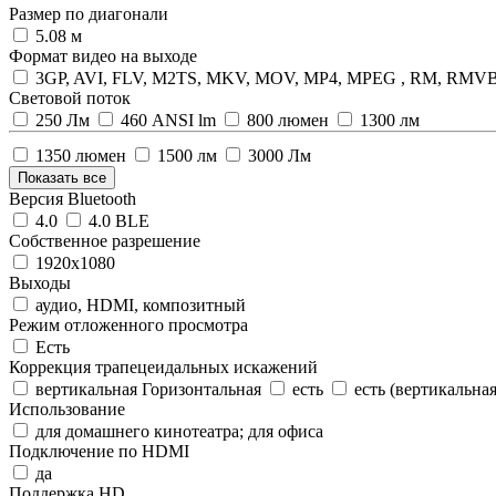
Размер по диагонали
5.08 м
Формат видео на выходе
3GP, AVI, FLV, M2TS, MKV, MOV, MP4, MPEG , RM, RMV
Световой поток
250 Лм
460 ANSI lm
800 люмен
1300 лм
1350 люмен
1500 лм
3000 Лм
Показать все
Версия Bluetooth
4.0
4.0 BLE
Собственное разрешение
1920x1080
Выходы
аудио, HDMI, композитный
Режим отложенного просмотра
Есть
Коррекция трапецеидальных искажений
вертикальная Горизонтальная
есть
есть (вертикальна
Использование
для домашнего кинотеатра; для офиса
Подключение по HDMI
да
Поддержка HD