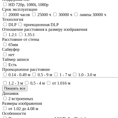
HD 720p, 1080i, 1080p
Срок эксплуатации
20000 часов
25000 ч
30000 ч
лампы 30000 ч
Технология
DLP
проекционная DLP
Отношение расстояния к размеру изображения
1.2:1
1.35:1
Расстояние от стены
65мм
Сабвуфер
нет
Таймер записи
Есть
Проекционное расстояние
0.14 - 0.49 м
0.5 - 9 м
1 - 7 м
1.0 - 3.0 м
1.2 - 3 м
0,5 - 4 м
от 1.016 м
Показать все
Динамик
2 встроенных
Размеры изображения
от 1.02 до 4.08 м
Особенности