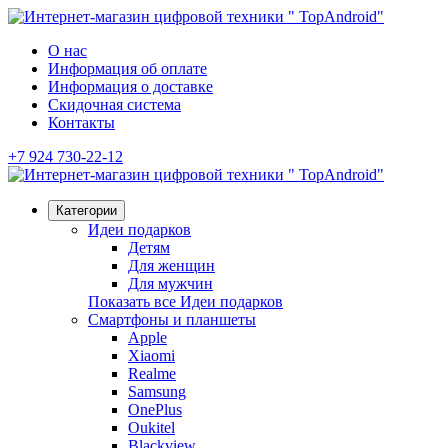
О нас
Информация об оплате
Информация о доставке
Скидочная система
Контакты
+7 924 730-22-12
Категории
Идеи подарков
Детям
Для женщин
Для мужчин
Показать все Идеи подарков
Смартфоны и планшеты
Apple
Xiaomi
Realme
Samsung
OnePlus
Oukitel
Blackview