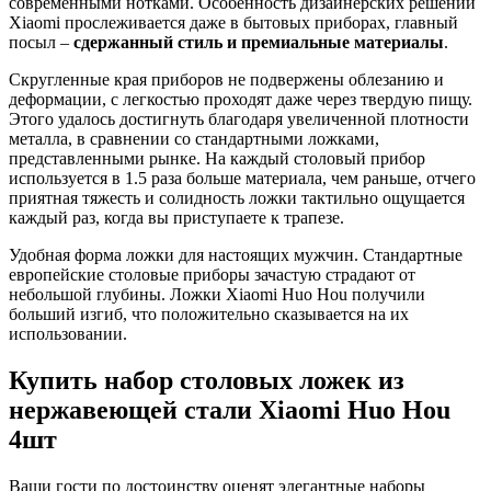
современными нотками. Особенность дизайнерских решений
Xiaomi прослеживается даже в бытовых приборах, главный
посыл –
сдержанный стиль и премиальные материалы
.
Скругленные края приборов не подвержены облезанию и
деформации, с легкостью проходят даже через твердую пищу.
Этого удалось достигнуть благодаря увеличенной плотности
металла, в сравнении со стандартными ложками,
представленными рынке. На каждый столовый прибор
используется в 1.5 раза больше материала, чем раньше, отчего
приятная тяжесть и солидность ложки тактильно ощущается
каждый раз, когда вы приступаете к трапезе.
Удобная форма ложки для настоящих мужчин. Стандартные
европейские столовые приборы зачастую страдают от
небольшой глубины. Ложки Xiaomi Huo Hou получили
больший изгиб, что положительно сказывается на их
использовании.
Купить набор столовых ложек из
нержавеющей стали Xiaomi Huo Hou
4шт
Ваши гости по достоинству оценят элегантные наборы