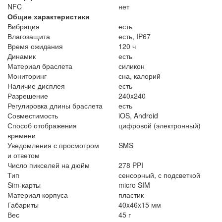
NFC
нет
Общие характеристики
Вибрация
есть
Влагозащита
есть, IP67
Время ожидания
120 ч
Динамик
есть
Материал браслета
силикон
Мониторинг
сна, калорий
Наличие дисплея
есть
Разрешение
240x240
Регулировка длины браслета
есть
Совместимость
iOS, Android
Способ отображения
цифровой (электронный)
времени
Уведомления с просмотром
SMS
и ответом
Число пикселей на дюйм
278 PPI
Тип
сенсорный, с подсветкой
Sim-карты
micro SIM
Материал корпуса
пластик
Габариты
40x46x15 мм
Вес
45 г