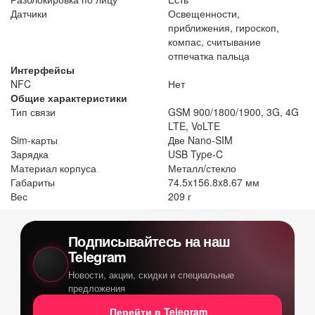
Датчики
Освещенности,
приближения, гироскоп,
компас, считывание
отпечатка пальца
Интерфейсы
NFC
Нет
Общие характеристики
Тип связи
GSM 900/1800/1900, 3G, 4G
LTE, VoLTE
Sim-карты
Две Nano-SIM
Зарядка
USB Type-C
Материал корпуса
Металл/стекло
Габариты
74.5x156.8x8.67 мм
Вес
209 г
Подписывайтесь на наш
Telegram
Новости, акции, скидки и специальные
предложения
Перейти в Telegram