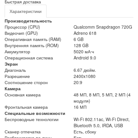
Быстрая доставка
Характеристики
Производительность
Процессор (CPU)
Qualcomm Snapdragon 720G
Видеочип (GPU)
Adreno 618
Оперативная память (RAM)
6 GB
Внутренняя память (ROM)
128 GB
Аккумулятор
5020 мА⋅ч
Операционная система
Android 9.0
Экран
Диагональ
6.67 дюйм.
Разрешение
2400x1080
Соотношение сторон
20:9
Камера
Основная камера
48 МП, 8 МП, 5 МП, 2 МП (4
модуля)
Фронтальная камера
16 МП
Специальные возможности
Беспроводные технологии
Wi-Fi 802.11ac, Wi-Fi Direct,
Bluetooth 5.0, IRDA, USB
Сканер отпечатка
Есть, сбоку
Разблокировка по лицу
Есть