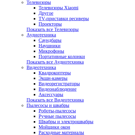
Телевизоры
Телевизоры Xiaomi
Другое
TV-приставки ресиверы
Проекторы
Показать все Телевизоры
Аудиотехника
Саундбары
Наушники
Микрофоны
Портативные колонки
Показать все Аудиотехника
Видеотехника
Квадрокоптеры
Экшн-камеры
Видеорегистраторы
Видеонаблюдение
Аксессуары
Показать все Видеотехника
Пылесосы и швабры
Роботы-пылесосы
Ручные пылесосы
Швабры и электрошвабры
Мойщики окон
Расходные материалы