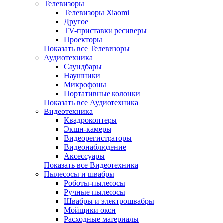
Телевизоры
Телевизоры Xiaomi
Другое
TV-приставки ресиверы
Проекторы
Показать все Телевизоры
Аудиотехника
Саундбары
Наушники
Микрофоны
Портативные колонки
Показать все Аудиотехника
Видеотехника
Квадрокоптеры
Экшн-камеры
Видеорегистраторы
Видеонаблюдение
Аксессуары
Показать все Видеотехника
Пылесосы и швабры
Роботы-пылесосы
Ручные пылесосы
Швабры и электрошвабры
Мойщики окон
Расходные материалы