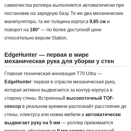
самоочистка роллера выполняется автоматически при
постановке на зарядную базу. Те же два механических
манипулятора, та же толщина корпуса
9,85 см
и
поворот на
180°
— по более доступной цене
относительно версии Station.
EdgeHunter — первая в мире
механическая рука для уборки у стен
Главная техническая инновация T70 Ultra —
EdgeHunter
: первая в отрасли механическая рука,
которая активно выдвигается за контур корпуса в
сторону стены. Встроенный
высокоточный TOF-
сенсор
в реальном времени распознаёт расстояние до
стены, плинтуса или ножки мебели и
автоматически
выдвигает руку на 5 мм
— роллер прижимается
вплотную, обеспечивая
0 мм зазора
при влажной