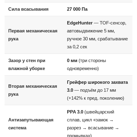
Сила всасывания
27 000 Па
EdgeHunter
— TOF-сенсор,
Первая механическая
автовыдвижение 5 мм,
рука
ручное 30 мм, срабатывание
за 0,2 сек
Зазор у стен при
0 мм
(три стороны
влажной уборке
одновременно)
Грейфер широкого захвата
Вторая механическая
3.0
— подъём до 17 мм
рука
(+142% к пред. поколению)
PPA 3.0
(швейцарский
Антизапутывающая
сплав, цикл «замок →
система
разрез → всасывание →
промывка»)