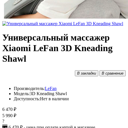
Универсальный массажер
Xiaomi LeFan 3D Kneading
Shawl
В закладки
В сравнение
Производитель:
LeFan
Модель:
3D Kneading Shawl
Доступность:
Нет в наличии
6 470 ₽
5 990 ₽
?
6 470 ₽ - цена при оплате картой в магазине