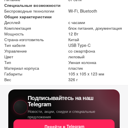
Специальные возможности
Беспроводные технологии
Wi-Fi, Bluetooth
Общие характеристики
Дисплей
с часами
Комплектация
блок питания, документация
Мощность
12 Вт
Страна-изготовитель
Китай
Тип кабеля
USB Type-C
Управление
со смартфона
Цвет
лиловый
Тип
Умная колонка
Материал корпуса
пластик
Габариты
105 x 105 x 123 мм
Вес
326 г
Подписывайтесь на наш
Telegram
Новости, акции, скидки и специальные
предложения
Перейти в Telegram