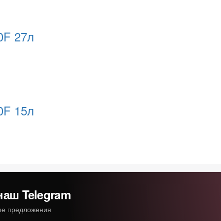
0F 27л
0F 15л
наш Telegram
ные предложения