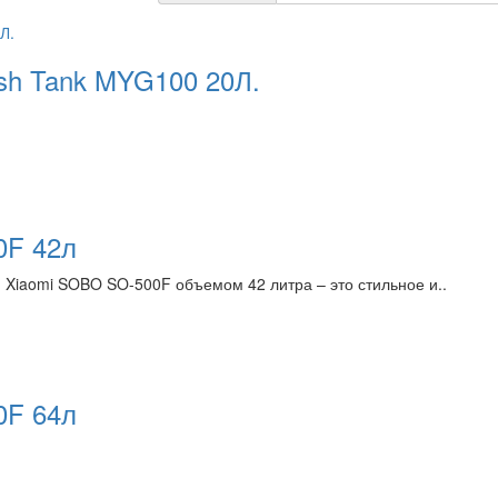
ish Tank MYG100 20Л.
0F 42л
Xiaomi SOBO SO-500F объемом 42 литра – это стильное и..
0F 64л