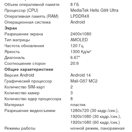
Объем оперативной памяти
8 ГБ
Процессор (CPU)
MediaTek Helio G99 Ultra
Оперативная память (RAM)
LPDDR4X
Операционная система
Android
Экран
Разрешение экрана
2400x1080
Тип матрицы
AMOLED
Частота обновления
120 Гц
Яркость
1300 Кд/м²
Диагональ
6.67"
Соотношение сторон
20:9
Общие характеристики
Версия Android
Android 14
Графический процессор
Mali-G57 MC2
Количество SIM-карт
2
Количество камер
3
Количество ядер процессора
8
Материал
пластик
Разрешение видеосъемки
1280x720 (30 кадр./сек.),
1920x1080 (30 кадр./сек.),
1920x1080 (60 кадр./сек.)
Режимы работы
ночной режим, панорамная