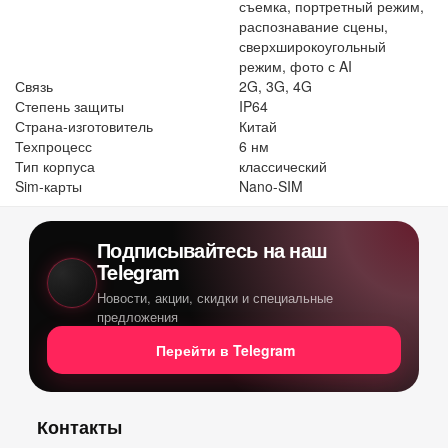
съемка, портретный режим,
распознавание сцены,
сверхширокоугольный
режим, фото с AI
Связь
2G, 3G, 4G
Степень защиты
IP64
Страна-изготовитель
Китай
Техпроцесс
6 нм
Тип корпуса
классический
Sim-карты
Nano-SIM
Подписывайтесь на наш
Telegram
Новости, акции, скидки и специальные
предложения
Перейти в Telegram
Контакты