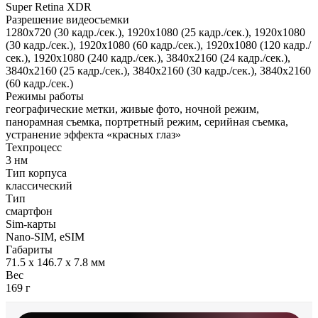
Super Retina XDR
Разрешение видеосъемки
1280x720 (30 кадр./сек.), 1920x1080 (25 кадр./сек.), 1920x1080
(30 кадр./сек.), 1920x1080 (60 кадр./сек.), 1920x1080 (120 кадр./
сек.), 1920x1080 (240 кадр./сек.), 3840x2160 (24 кадр./сек.),
3840x2160 (25 кадр./сек.), 3840x2160 (30 кадр./сек.), 3840x2160
(60 кадр./сек.)
Режимы работы
географические метки, живые фото, ночной режим,
панорамная съемка, портретный режим, серийная съемка,
устранение эффекта «красных глаз»
Техпроцесс
3 нм
Тип корпуса
классический
Тип
смартфон
Sim-карты
Nano-SIM, eSIM
Габариты
71.5 x 146.7 x 7.8 мм
Вес
169 г