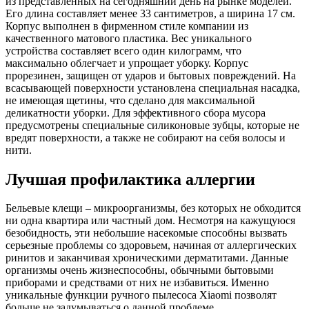
из представленных на сегодняшний день на рынке моделей.
Его длина составляет менее 33 сантиметров, а ширина 17 см.
Корпус выполнен в фирменном стиле компании из
качественного матового пластика. Вес уникального
устройства составляет всего один килограмм, что
максимально облегчает и упрощает уборку. Корпус
прорезинен, защищен от ударов и бытовых повреждений. На
всасывающей поверхности установлена специальная насадка,
не имеющая щетины, что сделано для максимальной
деликатности уборки. Для эффективного сбора мусора
предусмотрены специальные силиконовые зубцы, которые не
вредят поверхности, а также не собирают на себя волосы и
нити.
Лучшая профилактика аллергии
Бельевые клещи – микроорганизмы, без которых не обходится
ни одна квартира или частный дом. Несмотря на кажущуюся
безобидность, эти небольшие насекомые способны вызвать
серьезные проблемы со здоровьем, начиная от аллергических
ринитов и заканчивая хроническими дерматитами. Данные
организмы очень жизнеспособны, обычными бытовыми
приборами и средствами от них не избавиться. Именно
уникальные функции ручного пылесоса Xiaomi позволят
больше не задумываться о данной проблеме.