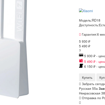
Модель:
RD18
Доступность:
Ест
Гарантия:
6 ме
5 930 ₽
5 490 ₽
?
5 930 ₽ - цен
5 490 ₽ - цен
6 150 ₽ - цен
Купить
Куп
Забрать сегодн
Русская 55а
Зав
Некрасовская 38
Отправка по Ро