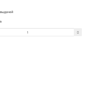
 выдачей
а