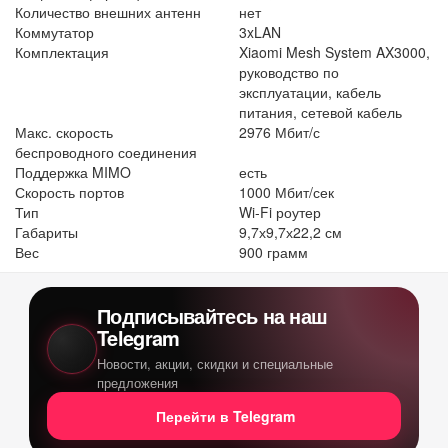
Количество внешних антенн
нет
Коммутатор
3xLAN
Комплектация
Xiaomi Mesh System AX3000,
руководство по
эксплуатации, кабель
питания, сетевой кабель
Макс. скорость
2976 Мбит/с
беспроводного соединения
Поддержка MIMO
есть
Скорость портов
1000 Мбит/сек
Тип
Wi-Fi роутер
Габариты
9,7х9,7х22,2 см
Вес
900 грамм
Подписывайтесь на наш
Telegram
Новости, акции, скидки и специальные
предложения
Перейти в Telegram