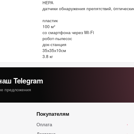
НЕРА
датчики обнаружения препятствий, oптически
пластик
100 м²
со смартфона через Wi-Fi
робот-пылесос
док-станция
35х35х10см
3.8 кг
наш Telegram
ные предложения
Покупателям
Оплата
›
Доставка
›