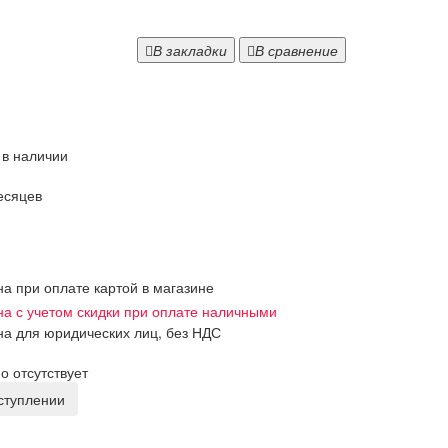
В закладки
В сравнение
 в наличии
есяцев
на при оплате картой в магазине
на с учетом скидки при оплате наличными
на для юридических лиц, без НДС
 отсутствует
оступлении