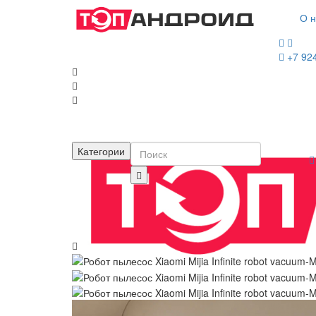
О н
+7 92
Категории
Домой
Пылесосы и швабры
Роботы-пылесо