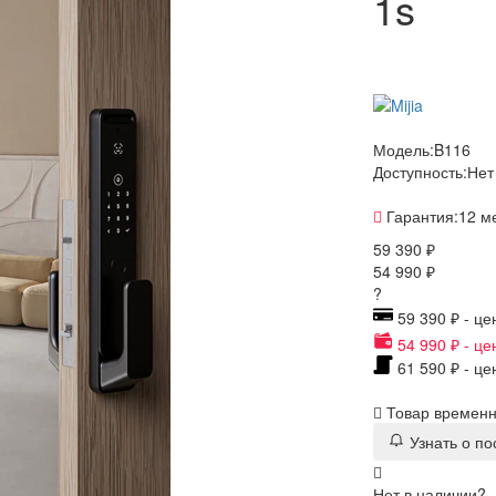
1s
Модель:
B116
Доступность:
Нет
Гарантия:
12 м
59 390 ₽
54 990 ₽
?
59 390 ₽ - це
54 990 ₽ - це
61 590 ₽ - це
Товар временно
Узнать о п
Нет в наличии?