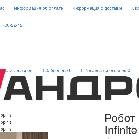
ас
Информация об оплате
Информация о доставке
Ски
4 730-22-12
Поиск товаров
Избранное
0
Товары в сравнении
0
сы
Робот пылесос Xiaomi Mijia Infinite robot vacuum-Mop 1s
Робот 
Infini