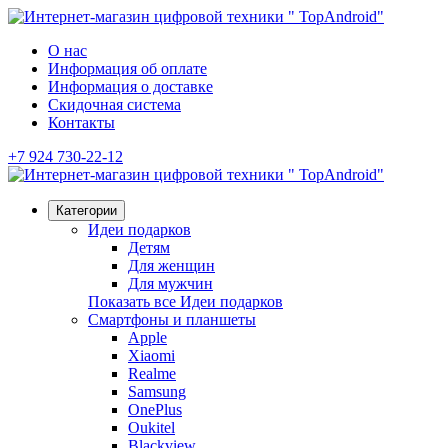
О нас
Информация об оплате
Информация о доставке
Скидочная система
Контакты
+7 924 730-22-12
Категории
Идеи подарков
Детям
Для женщин
Для мужчин
Показать все Идеи подарков
Смартфоны и планшеты
Apple
Xiaomi
Realme
Samsung
OnePlus
Oukitel
Blackview