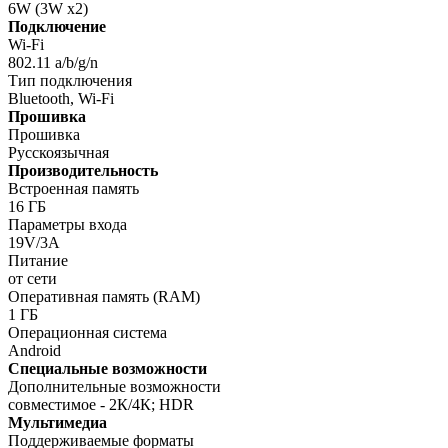
6W (3W х2)
Подключение
Wi-Fi
802.11 a/b/g/n
Тип подключения
Bluetooth, Wi-Fi
Прошивка
Прошивка
Русскоязычная
Производительность
Встроенная память
16 ГБ
Параметры входа
19V/3A
Питание
от сети
Оперативная память (RAM)
1 ГБ
Операционная система
Android
Специальные возможности
Дополнительные возможности
совместимое - 2К/4К; HDR
Мультимедиа
Поддерживаемые форматы