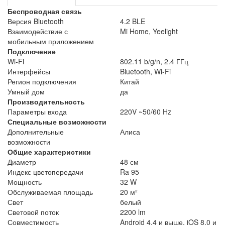
Беспроводная связь
Версия Bluetooth
4.2 BLE
Взаимодействие с
Mi Home, Yeelight
мобильным приложением
Подключение
Wi-Fi
802.11 b/g/n, 2.4 ГГц
Интерфейсы
Bluetooth, Wi-Fi
Регион подключения
Китай
Умный дом
да
Производительность
Параметры входа
220V ~50/60 Hz
Специальные возможности
Дополнительные
Алиса
возможности
Общие характеристики
Диаметр
48 см
Индекс цветопередачи
Ra 95
Мощность
32 W
Обслуживаемая площадь
20 м²
Свет
белый
Световой поток
2200 lm
Совместимость
Android 4.4 и выше, iOS 8.0 и