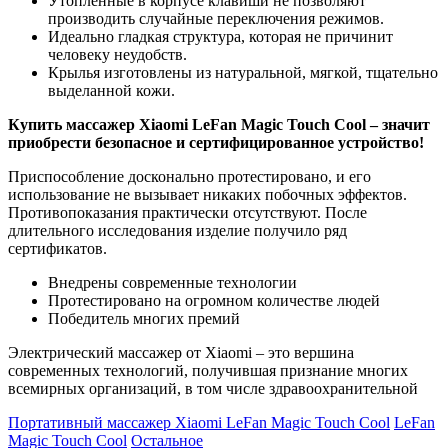
Утопленные в корпусе клавиши не позволяют
производить случайные переключения режимов.
Идеально гладкая структура, которая не причинит
человеку неудобств.
Крылья изготовлены из натуральной, мягкой, тщательно
выделанной кожи.
Купить массажер Xiaomi LeFan Magic Touch Cool – значит
приобрести безопасное и сертифицированное устройство!
Приспособление досконально протестировано, и его
использование не вызывает никаких побочных эффектов.
Противопоказания практически отсутствуют. После
длительного исследования изделие получило ряд
сертификатов.
Внедрены современные технологии
Протестировано на огромном количестве людей
Победитель многих премий
Электрический массажер от Xiaomi – это вершина
современных технологий, получившая признание многих
всемирных организаций, в том числе здравоохранительной
Портативный массажер Xiaomi LeFan Magic Touch Cool
LeFan
Magic Touch Cool
Остальное