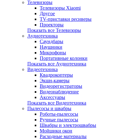
Телевизоры
Телевизоры Xiaomi
Другое
TV-приставки ресиверы
Проекторы
Показать все Телевизоры
Аудиотехника
Саундбары
Наушники
Микрофоны
Портативные колонки
Показать все Аудиотехника
Видеотехника
Квадрокоптеры
Экшн-камеры
Видеорегистраторы
Видеонаблюдение
Аксессуары
Показать все Видеотехника
Пылесосы и швабры
Роботы-пылесосы
Ручные пылесосы
Швабры и электрошвабры
Мойщики окон
Расходные материалы