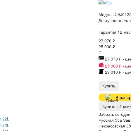
Модель:
CSJ012
Доступность:
Ест
Гарантия:
12 мес
27 970 ₽
25 900 ₽
?
27 970 ₽ - це
25 900 ₽ - це
29 010 ₽ - це
Купить
В расср
Купить в 1 кли
Забрать сегодня
Русская 55а
Зав
Некрасовская 38