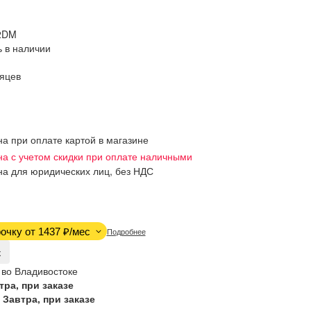
2DM
ь в наличии
яцев
на при оплате картой в магазине
на с учетом скидки при оплате наличными
на для юридических лиц, без НДС
очку от 1437 ₽/мес
Подробнее
к
 во Владивостоке
тра, при заказе
Завтра, при заказе