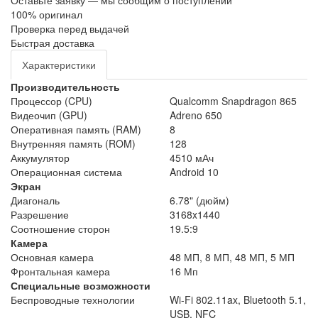
Оставьте заявку — мы сообщим о поступлении
100% оригинал
Проверка перед выдачей
Быстрая доставка
Характеристики
Производительность
Процессор (CPU)
Qualcomm Snapdragon 865
Видеочип (GPU)
Adreno 650
Оперативная память (RAM)
8
Внутренняя память (ROM)
128
Аккумулятор
4510 мАч
Операционная система
Android 10
Экран
Диагональ
6.78" (дюйм)
Разрешение
3168x1440
Соотношение сторон
19.5:9
Камера
Основная камера
48 МП, 8 МП, 48 МП, 5 МП
Фронтальная камера
16 Мп
Специальные возможности
Беспроводные технологии
Wi-Fi 802.11ax, Bluetooth 5.1,
USB, NFC