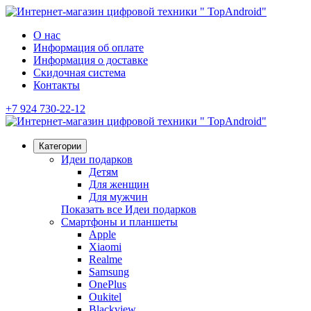
О нас
Информация об оплате
Информация о доставке
Скидочная система
Контакты
+7 924 730-22-12
Категории
Идеи подарков
Детям
Для женщин
Для мужчин
Показать все Идеи подарков
Смартфоны и планшеты
Apple
Xiaomi
Realme
Samsung
OnePlus
Oukitel
Blackview