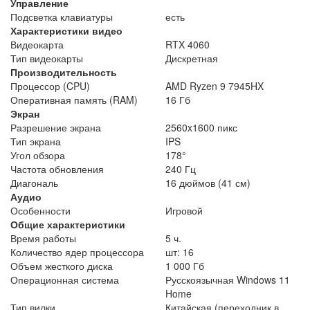
Управление
Подсветка клавиатуры
есть
Характеристики видео
Видеокарта
RTX 4060
Тип видеокарты
Дискретная
Производительность
Процессор (CPU)
AMD Ryzen 9 7945HX
Оперативная память (RAM)
16 Гб
Экран
Разрешение экрана
2560x1600 пикс
Тип экрана
IPS
Угол обзора
178°
Частота обновления
240 Гц
Диагональ
16 дюймов (41 см)
Аудио
Особенности
Игровой
Общие характеристики
Время работы
5 ч.
Количество ядер процессора
шт: 16
Объем жесткого диска
1 000 Гб
Операционная система
Русскоязычная Windows 11
Home
Тип вилки
Китайская (переходник в