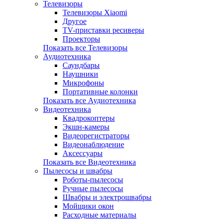
Телевизоры
Телевизоры Xiaomi
Другое
TV-приставки ресиверы
Проекторы
Показать все Телевизоры
Аудиотехника
Саундбары
Наушники
Микрофоны
Портативные колонки
Показать все Аудиотехника
Видеотехника
Квадрокоптеры
Экшн-камеры
Видеорегистраторы
Видеонаблюдение
Аксессуары
Показать все Видеотехника
Пылесосы и швабры
Роботы-пылесосы
Ручные пылесосы
Швабры и электрошвабры
Мойщики окон
Расходные материалы