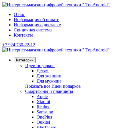
О нас
Информация об оплате
Информация о доставке
Скидочная система
Контакты
+7 924 730-22-12
Категории
Идеи подарков
Детям
Для женщин
Для мужчин
Показать все Идеи подарков
Смартфоны и планшеты
Apple
Xiaomi
Realme
Samsung
OnePlus
Oukitel
Blackview