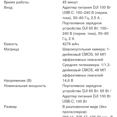
Время работы
45 минут
Вход
Адаптер питания DJI 100 Вт
USB-C: 100–240 В (перем.
тока), 50–60 Гц, 2,5 А ,
Портативное зарядное
устройство DJI 65 Вт: 100–
240 В (перем. тока), 50–60
Гц, 2 А
Емкость
4276 мАч
Матрица
Широкоугольная камера: 1-
дюймовый CMOS, 50 МП
эффективных пикселей
Средняя телекамера: 1/1,3-
дюймовый CMOS, 48 МП
эффективных пикселей
Напряжение (В)
14,6 В
Номинальная мощность
Портативное зарядное
устройство DJI 65 Вт: 65 Вт /
Адаптер питания DJI 100 Вт
USB-C: 100 Вт
Размер
В разложенном виде (без
пропеллеров):
266,11×325,47×106,00 мм , В