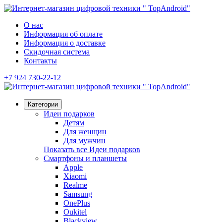
О нас
Информация об оплате
Информация о доставке
Скидочная система
Контакты
+7 924 730-22-12
Категории
Идеи подарков
Детям
Для женщин
Для мужчин
Показать все Идеи подарков
Смартфоны и планшеты
Apple
Xiaomi
Realme
Samsung
OnePlus
Oukitel
Blackview