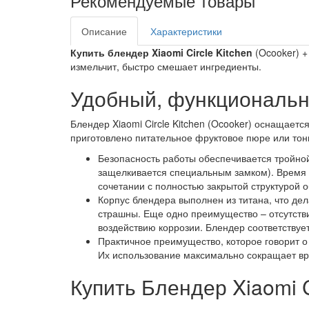
Рекомендуемые товары
Описание
Характеристики
Купить блендер Xiaomi Circle Kitchen
(Ocooker) +
измельчит, быстро смешает ингредиенты.
Удобный, функциональ
Блендер Xiaomi Circle Kitchen (Ocooker) оснащае
приготовлено питательное фруктовое пюре или то
Безопасность работы обеспечивается тройной
защелкивается специальным замком). Время и
сочетании с полностью закрытой структурой 
Корпус блендера выполнен из титана, что д
страшны. Еще одно преимущество – отсутстви
воздействию коррозии. Блендер соответствуе
Практичное преимущество, которое говорит о 
Их использование максимально сокращает вр
Купить Блендер Xiaomi C