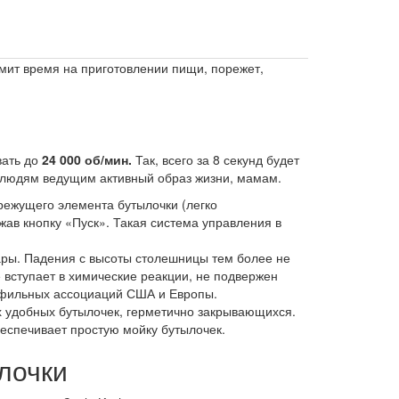
омит время на приготовлении пищи, порежет,
вать до
24 000 об/мин.
Так, всего за 8 секунд будет
 людям ведущим активный образ жизни, мамам.
режущего элемента бутылочки (легко
ав кнопку «Пуск». Такая система управления в
ары. Падения с высоты столешницы тем более не
 вступает в химические реакции, не подвержен
офильных ассоциаций США и Европы.
рех удобных бутылочек, герметично закрывающихся.
еспечивает простую мойку бутылочек.
ылочки