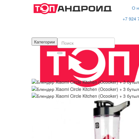
О н
+7 924 
Категории
Домой
Дом и отдых
Кухонная техника
Бле