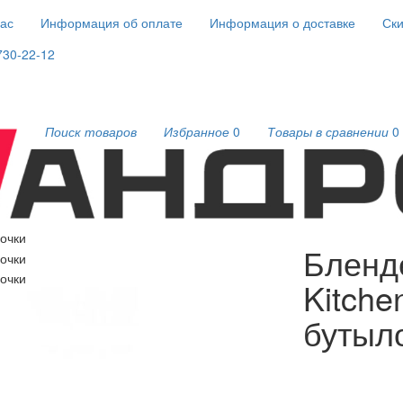
ас
Информация об оплате
Информация о доставке
Ски
730-22-12
Поиск товаров
Избранное
0
Товары в сравнении
0
ндер Xiaomi Circle Kitchen (Ocooker) + 3 бутылочки
Бленде
Kitche
бутыл