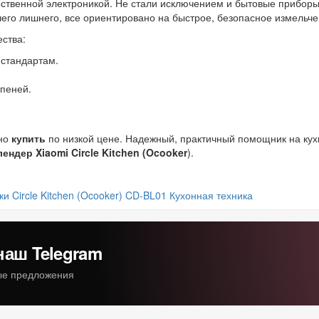
ственной электроникой. Не стали исключением и бытовые приборы.
чего лишнего, все ориентировано на быстрое, безопасное измельче
ства:
стандартам.
упеней.
жно
купить
по низкой цене. Надежный, практичный помощник на кух
лендер Xiaomi Circle Kitchen (Ocooker
).
ки
Circle Kitchen (Ocooker) CD-BL01
Кухонная техника
наш Telegram
ные предложения