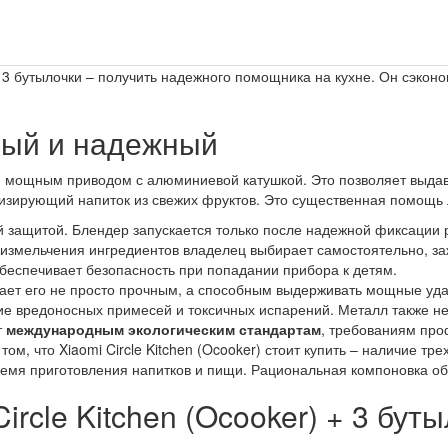
 3 бутылочки – получить надежного помощника на кухне. Он сэкон
ный и надежный
тся мощным приводом с алюминиевой катушкой. Это позволяет выда
низирующий напиток из свежих фруктов. Это существенная помощь
 защитой. Блендер запускается только после надежной фиксации 
змельчения ингредиентов владелец выбирает самостоятельно, заж
обеспечивает безопасность при попадании прибора к детям.
елает его не просто прочным, а способным выдерживать мощные уд
е вредоносных примесей и токсичных испарений. Металл также не
т
международным экологическим стандартам
, требованиям пр
том, что Xiaomi Circle Kitchen (Ocooker) стоит купить – наличие т
емя приготовления напитков и пищи. Рациональная компоновка об
ircle Kitchen (Ocooker) + 3 бут