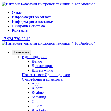
О нас
Информация об оплате
Информация о доставке
Скидочная система
Контакты
+7 924 730-22-12
Категории
Идеи подарков
Детям
Для женщин
Для мужчин
Показать все Идеи подарков
Смартфоны и планшеты
Apple
Xiaomi
Realme
Samsung
OnePlus
Oukitel
Blackview