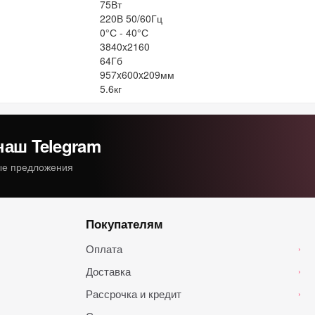
75Вт
220В 50/60Гц
0°С - 40°С
3840x2160
64Гб
957x600x209мм
5.6кг
наш Telegram
ные предложения
Покупателям
Оплата
›
Доставка
›
Рассрочка и кредит
›