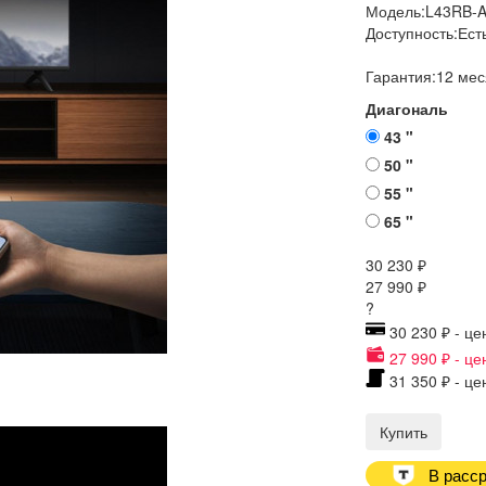
Модель:
L43RB-
Доступность:
Ест
Гарантия:
12 мес
Диагональ
43 "
50 "
55 "
65 "
30 230 ₽
27 990 ₽
?
30 230 ₽ - це
27 990 ₽ - це
31 350 ₽ - це
Купить
В расср