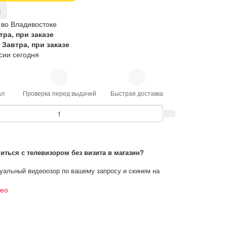
к
 во Владивостоке
тра, при заказе
Завтра, при заказе
сии сегодня
ал
Проверка перед выдачей
Быстрая доставка
иться с телевизором без визита в магазин?
альный видеоозор по вашему запросу и скинем на
део