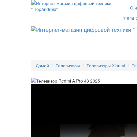
О н
+7 924 
Домой
Телевизоры
Телевизоры Xiaomi
Те