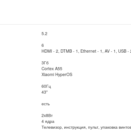
5.2
6
HDMI - 2, DTMB - 1, Ethernet - 1, AV - 1, USB - 
3Гб
Cortex A55
Xiaomi HyperOS
60Гц
43"
есть
2x8Вт
4 ядра
Телевизор, инструкция, пульт, упаковка винто